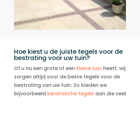
Hoe kiest u de juiste tegels voor de
bestrating voor uw tuin?
Of u nu een grote of een
kleine tuin
heeft; wij
zorgen altijd voor de beste tegels voor de
bestrating van uw tuin. Zo bieden we
bijvoorbeeld
keramische tegels
aan die veel
sfeer geven in uw tuin. Gaat u liever voor
een moderne, strakke uitstraling in de tuin?
Dan is bestrating de ideale keuze en
bovendien vergt dit minder onderhoud. Zo
geniet u tijdens warme zomerdagen van