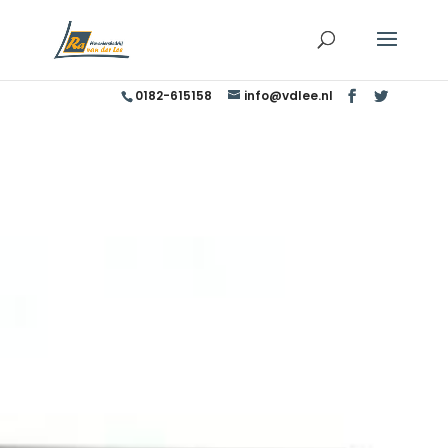
0182-615158
info@vdlee.nl