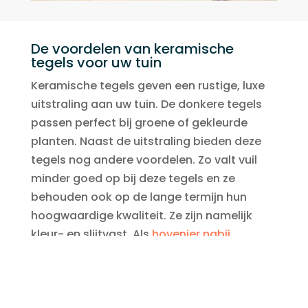
De voordelen van keramische
tegels voor uw tuin
Keramische tegels geven een rustige, luxe
uitstraling aan uw tuin. De donkere tegels
passen perfect bij groene of gekleurde
planten. Naast de uitstraling bieden deze
tegels nog andere voordelen. Zo valt vuil
minder goed op bij deze tegels en ze
behouden ook op de lange termijn hun
hoogwaardige kwaliteit. Ze zijn namelijk
kleur- en slijtvast. Als
hovenier nabij
Reeuwijk
realiseren we uw droomtuin graag.
Vertel ons uw wensen en wij plaatsen de
mooiste
tegels voor de bestrating
van uw