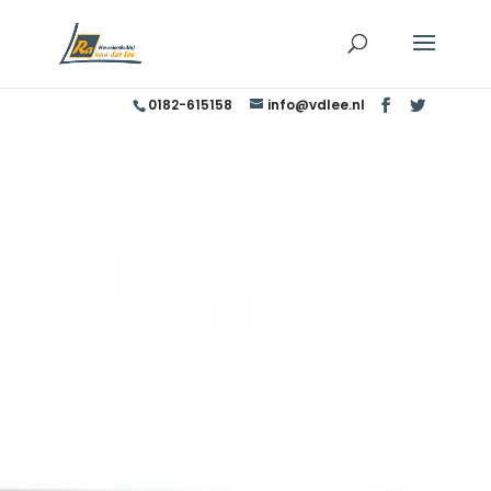
0182-615158
info@vdlee.nl