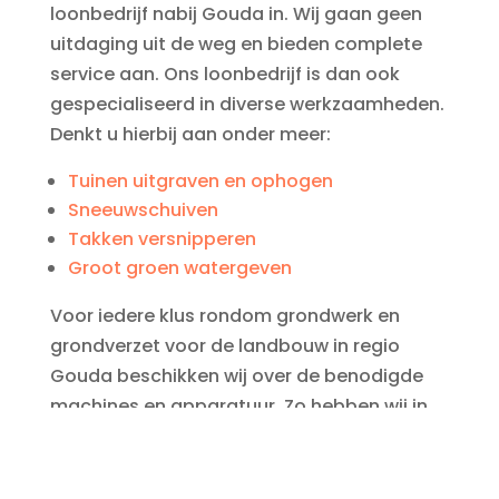
loonbedrijf nabij Gouda in. Wij gaan geen
uitdaging uit de weg en bieden complete
service aan. Ons loonbedrijf is dan ook
gespecialiseerd in diverse werkzaamheden.
Denkt u hierbij aan onder meer:
Tuinen uitgraven en ophogen
Sneeuwschuiven
Takken versnipperen
Groot groen watergeven
Voor iedere klus rondom grondwerk en
grondverzet voor de landbouw in regio
Gouda beschikken wij over de benodigde
machines en apparatuur. Zo hebben wij in
ons wagenpark onder andere een tractor,
snipperaar, kieper en sneeuwschuiver.
Behoeft uw project andere machines of