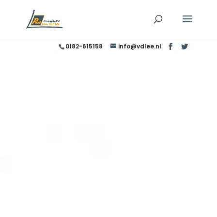
0182-615158
info@vdlee.nl