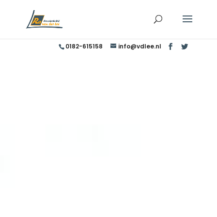
0182-615158
info@vdlee.nl