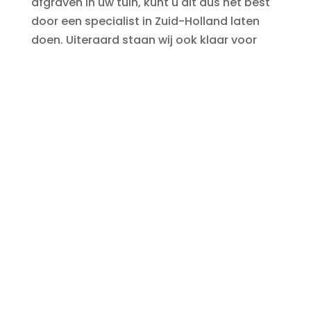
afgraven in uw tuin, kunt u dit dus het best
door een specialist in Zuid-Holland laten
doen. Uiteraard staan wij ook klaar voor
bedrijven die op hun terrein grondwerk en
grondverzetwerkzaamheden
willen laten
uitvoeren. Met de juiste kennis en ervaring
voert het gekwalificeerde personeel van
ons loonbedrijf
uw complete project uit.
Ontvang een vrijblijvende offerte voor
uw werkzaamheden
Als loon- en hoveniersbedrijf bieden wij een
breed scala aan diensten aan, waardoor u
bij ons in Zuid-Holland voor nog veel meer
terechtkunt dan alleen uw grond laten
afgraven. Zo zijn wij onder meer
gespecialiseerd in creatieve tuinaanleg
,