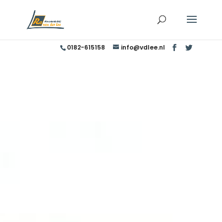
0182-615158
info@vdlee.nl