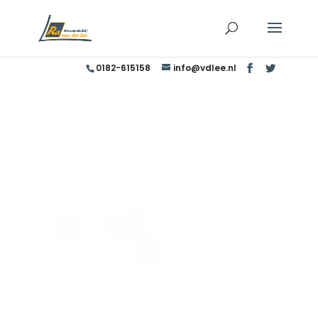
0182-615158
info@vdlee.nl