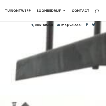
TUINONTWERP
LOONBEDRIJF
CONTACT
0182-615158
info@vdlee.nl