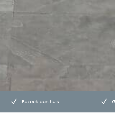
N
N
Bezoek aan huis
G